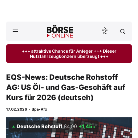
A
ktuelle Ausgabe BÖRSE ONLINE lesen
Börse
+++ attraktive Chance für Anleger +++ Dieser
Nutzfahrzeugkonzern überzeugt +++
News
Anlageprodukte
EQS-News: Deutsche Rohstoff
AG: US Öl- und Gas-Geschäft auf
Finanz-Check
Kurs für 2026 (deutsch)
Abo & Shop
17.02.2026
·
dpa-Afx
BO-Musterdepots
Deutsche Rohstoff
84,00
+1,45
%
Experten