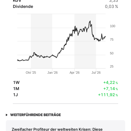
KGV
3,33
Dividende
0,03 %
100
75
50
25
Okt '25
Jan '26
Apr '26
Jul '26
1W
+4,22
%
1M
+7,14
%
1J
+111,92
%
WEITERFÜHRENDE BEITRÄGE
Zweifacher Profiteur der weltweiten Krisen: Diese