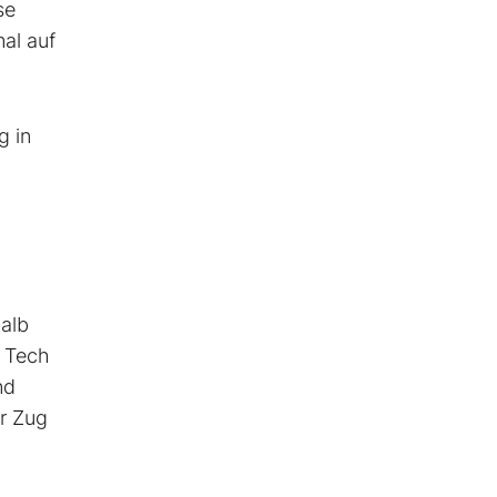
se
al auf
g in
halb
r Tech
nd
er Zug