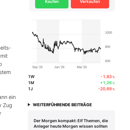
Kaufen
Verkaufen
1000
eits-
800
mit
600
o
Sep '25
Jan '26
Mai '26
ystem
1W
-1,83
%
1M
+1,26
%
1J
-20,69
%
ann ein
y Zug
WEITERFÜHRENDE BEITRÄGE
r
Der Morgen kompakt: Elf Themen, die
Anleger heute Morgen wissen sollten