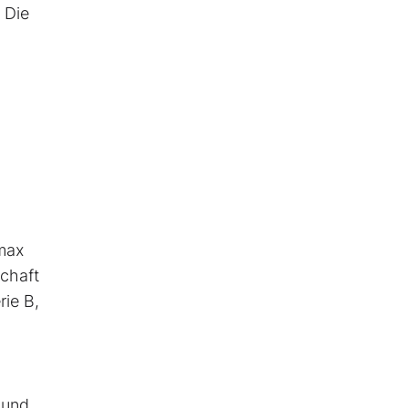
 Die
omax
schaft
rie B,
 und