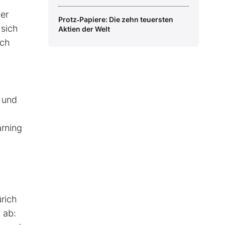
er
Protz‑Papiere: Die zehn teuersten
 sich
Aktien der Welt
ech
g und
arning
rich
 ab: