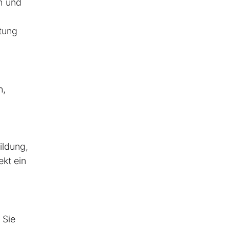
h und
tung
n,
ildung,
kt ein
 Sie