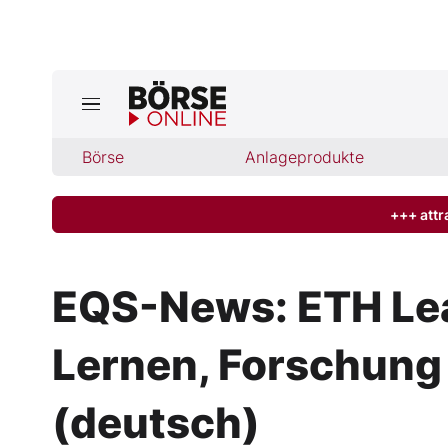
Börse
Börse
Anlageprodukte
News
Anlageprodukte
+++ attr
Finanz-Check
EQS-News: ETH Lea
Abo & Shop
Lernen, Forschung 
BO-Musterdepots
(deutsch)
Experten