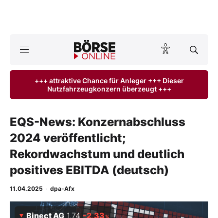
A
ktuelle Ausgabe BÖRSE ONLINE lesen
Börse
+++ attraktive Chance für Anleger +++ Dieser
Nutzfahrzeugkonzern überzeugt +++
News
Anlageprodukte
EQS-News: Konzernabschluss
2024 veröffentlicht;
Finanz-Check
Rekordwachstum und deutlich
Abo & Shop
positives EBITDA (deutsch)
BO-Musterdepots
11.04.2025
·
dpa-Afx
Experten
Binect AG
1,74
-2,33
%