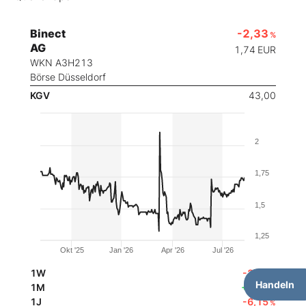
Binect
-2,33
%
AG
1,74
EUR
WKN A3H213
Börse Düsseldorf
KGV
43,00
2
1,75
1,5
1,25
Okt '25
Jan '26
Apr '26
Jul '26
1W
-2,33
%
Handeln
1M
+4,35
%
1J
-6,15
%