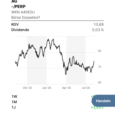
AG
-/PERP
WKN A40ESU
Börse Düsseldorf
KGV
10,68
Dividende
0,03 %
80
70
60
Okt '25
Jan '26
Apr '26
Jul '26
1W
+5,50
%
Handeln
1M
+8,72
%
1J
+3,03
%