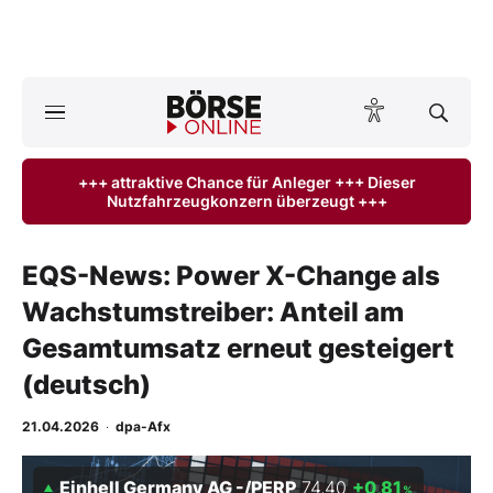
A
ktuelle Ausgabe BÖRSE ONLINE lesen
Börse
+++ attraktive Chance für Anleger +++ Dieser
Nutzfahrzeugkonzern überzeugt +++
News
Anlageprodukte
EQS-News: Power X-Change als
Wachstumstreiber: Anteil am
Finanz-Check
Gesamtumsatz erneut gesteigert
Abo & Shop
(deutsch)
BO-Musterdepots
21.04.2026
·
dpa-Afx
Experten
Einhell Germany AG -/PERP
74,40
+0,81
%