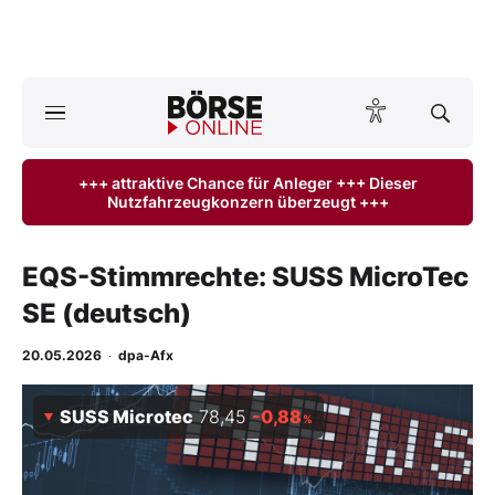
A
ktuelle Ausgabe BÖRSE ONLINE lesen
Börse
+++ attraktive Chance für Anleger +++ Dieser
Nutzfahrzeugkonzern überzeugt +++
News
Anlageprodukte
EQS-Stimmrechte: SUSS MicroTec
SE (deutsch)
Finanz-Check
20.05.2026
·
dpa-Afx
Abo & Shop
SUSS Microtec
78,45
-0,88
%
BO-Musterdepots
Experten