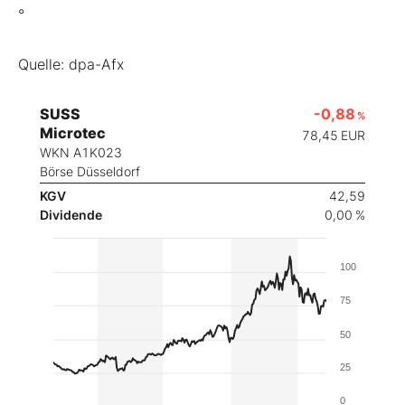
°
Quelle: dpa-Afx
SUSS
-0,88
%
Microtec
78,45
EUR
WKN A1K023
Börse Düsseldorf
KGV
42,59
Dividende
0,00 %
100
75
50
25
0