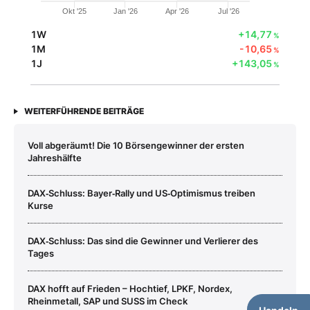
Okt '25
Jan '26
Apr '26
Jul '26
1W
+14,77
%
1M
-10,65
%
1J
+143,05
%
WEITERFÜHRENDE BEITRÄGE
Voll abgeräumt! Die 10 Börsengewinner der ersten
Jahreshälfte
DAX‑Schluss: Bayer‑Rally und US‑Optimismus treiben
Kurse
DAX‑Schluss: Das sind die Gewinner und Verlierer des
Tages
DAX hofft auf Frieden – Hochtief, LPKF, Nordex,
Rheinmetall, SAP und SUSS im Check