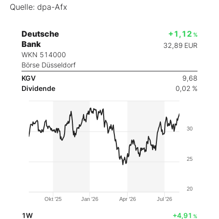
Quelle: dpa-Afx
Deutsche
+1,12
%
Bank
32,89
EUR
WKN 514000
Börse Düsseldorf
KGV
9,68
Dividende
0,02 %
30
25
20
Okt '25
Jan '26
Apr '26
Jul '26
1W
+4,91
%