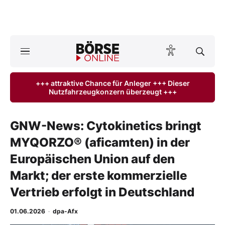
A
ktuelle Ausgabe BÖRSE ONLINE lesen
Börse
+++ attraktive Chance für Anleger +++ Dieser
Nutzfahrzeugkonzern überzeugt +++
News
Anlageprodukte
GNW-News: Cytokinetics bringt
MYQORZO® (aficamten) in der
Finanz-Check
Europäischen Union auf den
Abo & Shop
Markt; der erste kommerzielle
Vertrieb erfolgt in Deutschland
BO-Musterdepots
01.06.2026
·
dpa-Afx
Experten