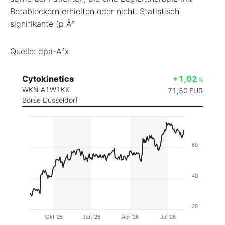
Betablockern erhielten oder nicht. Statistisch
signifikante (p Â°
Quelle: dpa-Afx
Cytokinetics
+1,02
%
WKN A1W1KK
71,50
EUR
Börse Düsseldorf
60
40
20
Okt '25
Jan '26
Apr '26
Jul '26