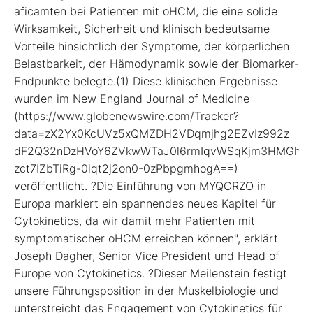
aficamten bei Patienten mit oHCM, die eine solide
Wirksamkeit, Sicherheit und klinisch bedeutsame
Vorteile hinsichtlich der Symptome, der körperlichen
Belastbarkeit, der Hämodynamik sowie der Biomarker-
Endpunkte belegte.(1) Diese klinischen Ergebnisse
wurden im New England Journal of Medicine
(https://www.globenewswire.com/Tracker?
data=zX2Yx0KcUVz5xQMZDH2VDqmjhg2EZvIz992z
dF2Q32nDzHVoY6ZVkwWTaJ0l6rmIqvWSqKjm3HMGhwgo
zct7IZbTiRg-0iqt2j2on0-0zPbpgmhogA==)
veröffentlicht. ?Die Einführung von MYQORZO in
Europa markiert ein spannendes neues Kapitel für
Cytokinetics, da wir damit mehr Patienten mit
symptomatischer oHCM erreichen können", erklärt
Joseph Dagher, Senior Vice President und Head of
Europe von Cytokinetics. ?Dieser Meilenstein festigt
unsere Führungsposition in der Muskelbiologie und
unterstreicht das Engagement von Cytokinetics für