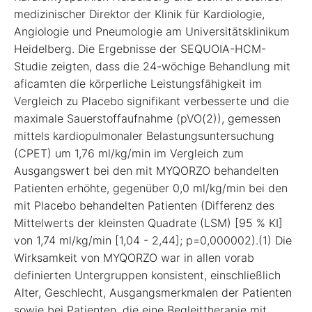
medizinischer Direktor der Klinik für Kardiologie,
Angiologie und Pneumologie am Universitätsklinikum
Heidelberg. Die Ergebnisse der SEQUOIA-HCM-
Studie zeigten, dass die 24-wöchige Behandlung mit
aficamten die körperliche Leistungsfähigkeit im
Vergleich zu Placebo signifikant verbesserte und die
maximale Sauerstoffaufnahme (pVO(2)), gemessen
mittels kardiopulmonaler Belastungsuntersuchung
(CPET) um 1,76 ml/kg/min im Vergleich zum
Ausgangswert bei den mit MYQORZO behandelten
Patienten erhöhte, gegenüber 0,0 ml/kg/min bei den
mit Placebo behandelten Patienten (Differenz des
Mittelwerts der kleinsten Quadrate (LSM) [95 % KI]
von 1,74 ml/kg/min [1,04 - 2,44]; p=0,000002).(1) Die
Wirksamkeit von MYQORZO war in allen vorab
definierten Untergruppen konsistent, einschließlich
Alter, Geschlecht, Ausgangsmerkmalen der Patienten
sowie bei Patienten, die eine Begleittherapie mit