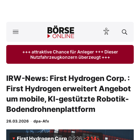
Börse
News
+++ attraktive Chance für Anleger +++ Dieser
Nutzfahrzeugkonzern überzeugt +++
Anlageprodukte
Finanz-Check
IRW-News: First Hydrogen Corp. :
First Hydrogen erweitert Angebot
Abo & Shop
um mobile, KI-gestützte Robotik-
BO-Musterdepots
Bodendrohnenplattform
Experten
26.03.2026
·
dpa-Afx
Mein B:O
First Hydrogen Corp
0,236
-2,14
%