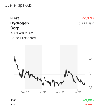
Quelle: dpa-Afx
First
-2,14
%
Hydrogen
0,236
EUR
Corp
WKN A3C40W
Börse Düsseldorf
0,4
0,3
0,2
Okt '25
Jan '26
Apr '26
Jul '26
1W
+3,00
%