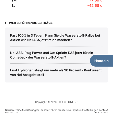
1M
-7,69
%
1J
-42,58
%
WEITERFÜHRENDE BEITRÄGE
Fast 100% in 3 Tagen: Kann Sie die Wasserstoff‑Rallye bei
Aktien wie Nel ASA jetzt reich machen?
Nel ASA, Plug Power und Co: Spricht DAS jetzt für ein
Comeback der Wasserstoff‑Aktien?
Handeln
First Hydrogen steigt um mehr als 30 Prozent ‑ Konkurrent
von Nel Asa geht steil
Copyright © 2026 – BÖRSE ONLINE
Barrierefreiheitserklärung
Datenschutz
AGB
Presse
Privatsphäre-Einstellungen
Kontakt
Impressum
Mediadaten