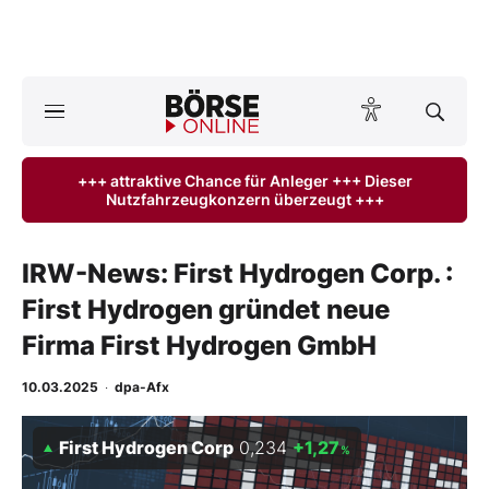
A
ktuelle Ausgabe BÖRSE ONLINE lesen
Börse
+++ attraktive Chance für Anleger +++ Dieser
Nutzfahrzeugkonzern überzeugt +++
News
Anlageprodukte
IRW-News: First Hydrogen Corp. :
First Hydrogen gründet neue
Finanz-Check
Firma First Hydrogen GmbH
Abo & Shop
10.03.2025
·
dpa-Afx
BO-Musterdepots
First Hydrogen Corp
0,234
+1,27
%
Experten