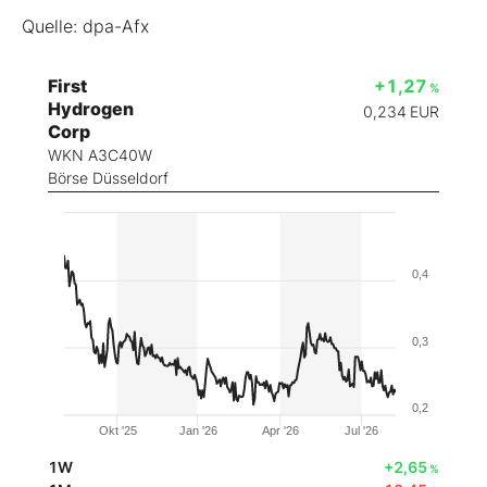
Quelle: dpa-Afx
First
+1,27
%
Hydrogen
0,234
EUR
Corp
WKN A3C40W
Börse Düsseldorf
0,4
0,3
0,2
Okt '25
Jan '26
Apr '26
Jul '26
1W
+2,65
%