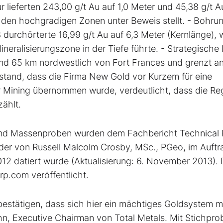
 lieferten 243,00 g/t Au auf 1,0 Meter und 45,38 g/t A
in den hochgradigen Zonen unter Beweis stellt. - Bohru
urchörterte 16,99 g/t Au auf 6,3 Meter (Kernlänge), 
neralisierungszone in der Tiefe führte. - Strategische
nd 65 km nordwestlich von Fort Frances und grenzt a
stand, dass die Firma New Gold vor Kurzem für eine
 Mining übernommen wurde, verdeutlicht, dass die Re
ählt.
 und Massenproben wurden dem Fachbericht Technical 
er von Russell Malcolm Crosby, MSc., PGeo, im Auftr
012 datiert wurde (Aktualisierung: 6. November 2013). 
rp.com veröffentlicht.
estätigen, dass sich hier ein mächtiges Goldsystem m
hn, Executive Chairman von Total Metals. Mit Stichpro