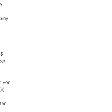
e
ainy
 $
ber
lb von
ii)
ten