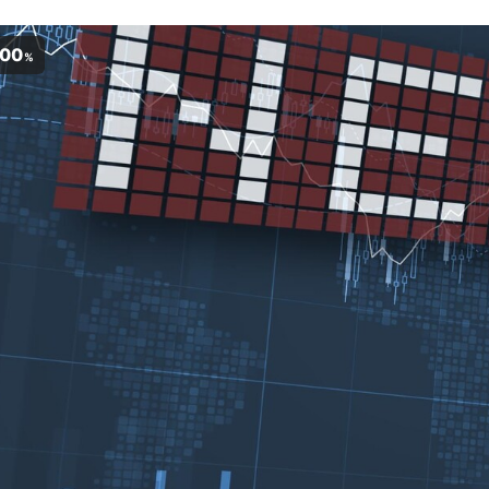
,00
%