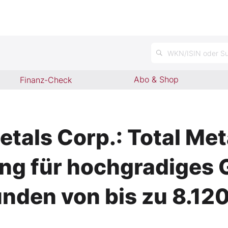
n
WKN/ISIN oder Su
Abo & Shop
Finanz-Check
tals Corp.: Total Met
ng für hochgradiges 
unden von bis zu 8.120