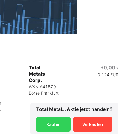
Total
+0,00
%
Metals
0,124
EUR
Corp.
WKN A41B79
Börse Frankfurt
n
Total Metals Corp.
Aktie jetzt handeln?
n
Kaufen
Verkaufen