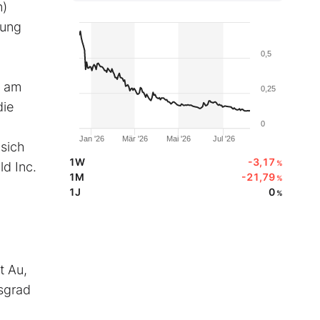
n)
rung
0,5
s am
0,25
die
0
Jan '26
Mär '26
Mai '26
Jul '26
 sich
1W
-3,17
%
d Inc.
1M
-21,79
%
1J
0
%
t Au,
sgrad