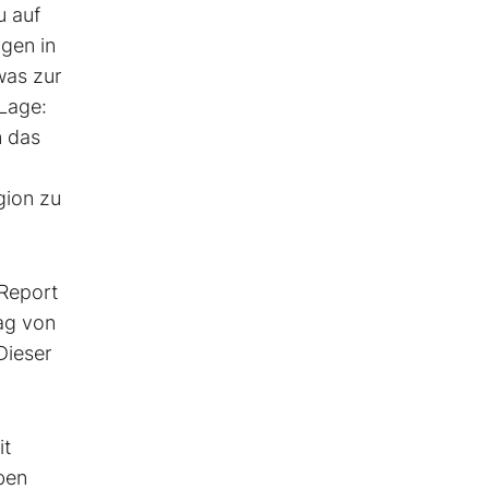
u auf
ngen in
was zur
 Lage:
n das
gion zu
Report
ag von
Dieser
it
ben