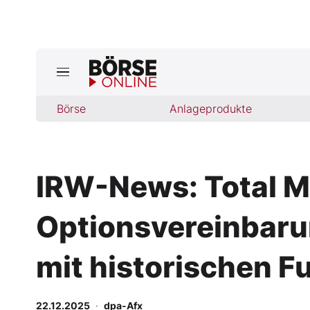
Jetzt a
ktuelle Ausgabe BÖRSE ONLINE lese
Börse
Börse
Anlageprodukte
News
IRW-News: Total Me
Anlageprodukte
Optionsvereinbaru
Finanz-Check
Abo & Shop
mit historischen F
BO-Musterdepots
22.12.2025
·
dpa-Afx