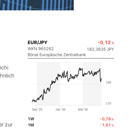
EUR/JPY
-0,12
%
WKN 965262
182,3635
JPY
Börse Europäische Zentralbank
ichi
hnlich
180
170
Sep '25
Jan '26
Mai '26
1W
-0,78
%
er zur
1M
-1,61
%