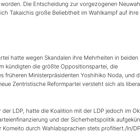
lt worden. Die Entscheidung zur vorgezogenen Neuwahl
sich Takaichis große Beliebtheit im Wahlkampf auf ihre 
artei hatte wegen Skandalen ihre Mehrheiten in beiden
 kündigten die größte Oppositionspartei, die
es früheren Ministerpräsidenten Yoshihiko Noda, und d
ue Zentristische Reformpartei versteht sich als libera
 der LDP, hatte die Koalition mit der LDP jedoch im O
rteienfinanzierung und der Sicherheitspolitik aufgekün
r Komeito durch Wahlabsprachen stets profitiert./ln/DP