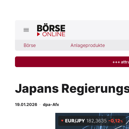
Börse
Börse
Anlageprodukte
News
Anlageprodukte
+++ attr
Finanz-Check
Japans Regierungs
Abo & Shop
19.01.2026
·
dpa-Afx
BO-Musterdepots
EUR/JPY
182,3635
-0,12
Experten
%