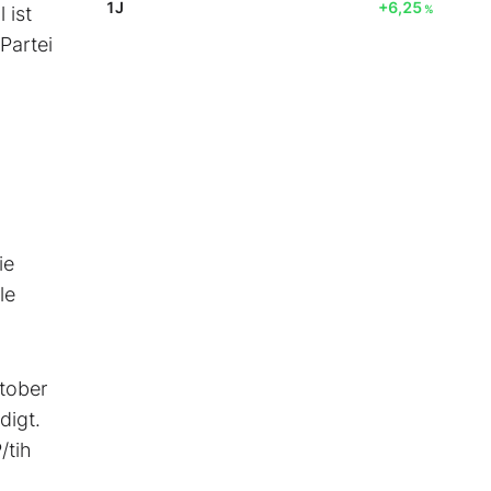
1J
+6,25
 ist
%
Partei
ie
le
ktober
digt.
/tih