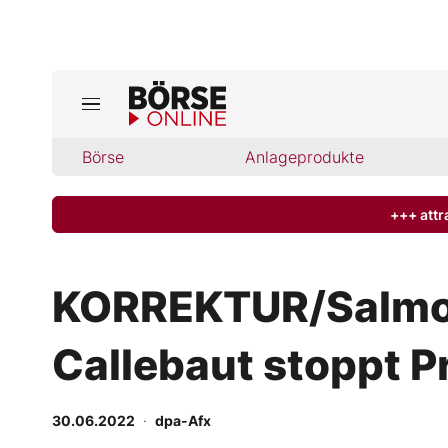
Börse
Börse
Anlageprodukte
News
Anlageprodukte
+++ attr
Finanz-Check
KORREKTUR/Salmone
Abo & Shop
Callebaut stoppt P
BO-Musterdepots
30.06.2022
·
dpa-Afx
Experten