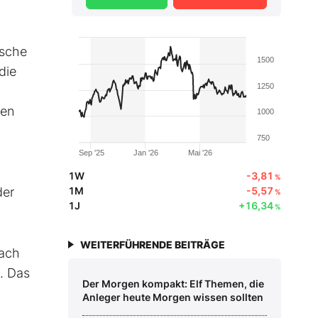
ische
1500
die
1250
fen
1000
750
Sep '25
Jan '26
Mai '26
1W
-3,81
%
der
1M
-5,57
%
1J
+16,34
%
WEITERFÜHRENDE BEITRÄGE
nach
t. Das
Der Morgen kompakt: Elf Themen, die
Anleger heute Morgen wissen sollten