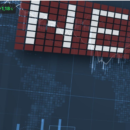
+1,18
%