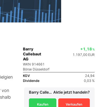
Barry
+1,18
%
Callebaut
1.197,00
EUR
AG
WKN 914661
Börse Düsseldorf
KGV
24,94
Belgien
Dividende
0,03 %
r von
Barry Callebaut AG
Aktie jetzt handeln?
eshalb
Kaufen
Verkaufen