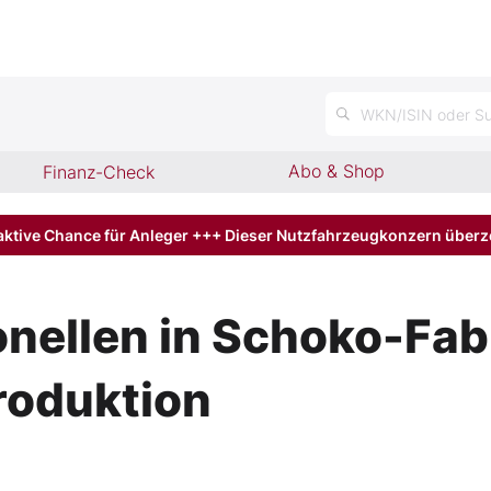
WKN/ISIN oder Su
Abo & Shop
Finanz-Check
aktive Chance für Anleger +++ Dieser Nutzfahrzeugkonzern über
llen in Schoko-Fabr
roduktion