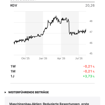
KGV
20,26
48
47
46
45
Okt '25
Jan '26
Apr '26
Jul '26
1W
-0,21
%
1M
-0,21
%
1J
+3,73
%
WEITERFÜHRENDE BEITRÄGE
Maschinenbau‑Aktien: Reduzierte Bewertungen, erste