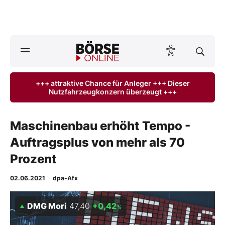
A
ktuelle Ausgabe BÖRSE ONLINE lesen
Börse
+++ attraktive Chance für Anleger +++ Dieser
Nutzfahrzeugkonzern überzeugt +++
News
Anlageprodukte
Maschinenbau erhöht Tempo -
Auftragsplus von mehr als 70
Finanz-Check
Prozent
Abo & Shop
02.06.2021
·
dpa-Afx
BO-Musterdepots
DMG Mori
47,40
+0,42
%
Experten