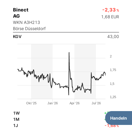
Binect
-2,33
%
AG
1,68
EUR
WKN A3H213
Börse Düsseldorf
KGV
43,00
2
1,75
1,5
1,25
Okt '25
Jan '26
Apr '26
Jul '26
1W
+2,33
%
Handeln
1M
+9,32
%
1J
-1,68
%