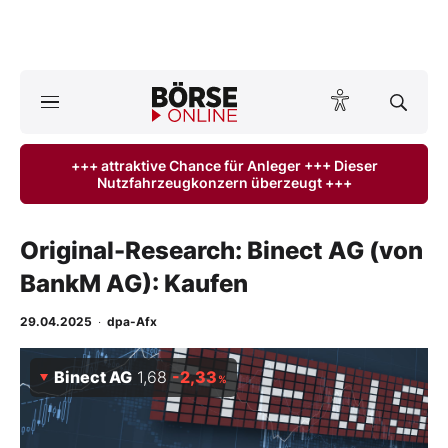
A
ktuelle Ausgabe BÖRSE ONLINE lesen
Börse
+++ attraktive Chance für Anleger +++ Dieser
Nutzfahrzeugkonzern überzeugt +++
News
Anlageprodukte
Original-Research: Binect AG (von
BankM AG): Kaufen
Finanz-Check
29.04.2025
·
dpa-Afx
Abo & Shop
Binect AG
1,68
-2,33
%
BO-Musterdepots
Experten