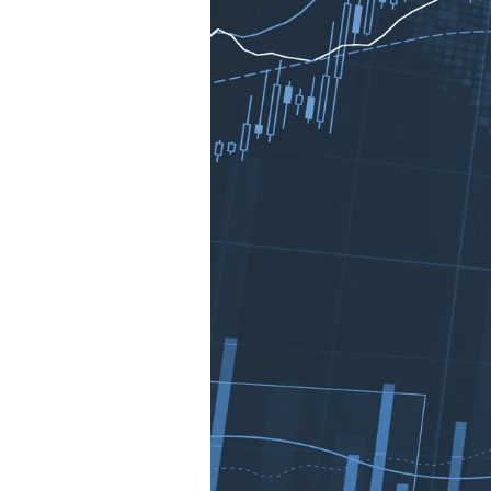
Experten
Mein B:O
Mein Konto
Folgen Sie uns
Kontakt