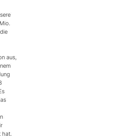
nsere
Mio.
die
on aus,
inem
lung
3
Es
das
on
r
 hat.