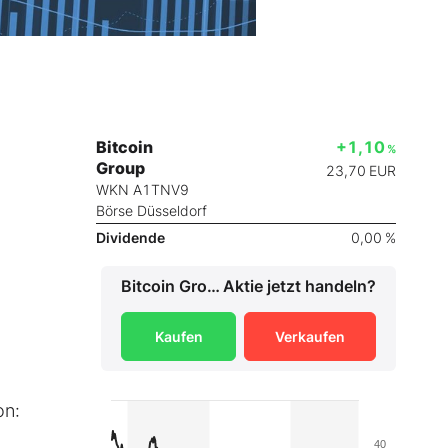
Bitcoin
+1,10
%
Group
23,70
EUR
WKN A1TNV9
Börse Düsseldorf
Dividende
0,00 %
Bitcoin Group
Aktie jetzt handeln?
Kaufen
Verkaufen
on:
40