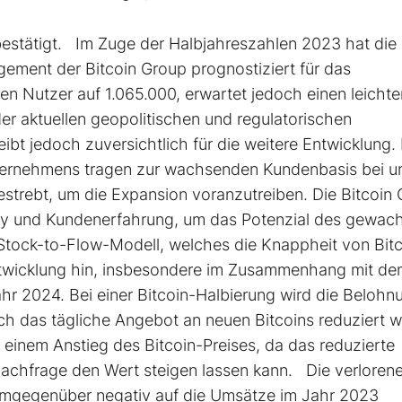
bestätigt. Im Zuge der Halbjahreszahlen 2023 hat die
gement der Bitcoin Group prognostiziert für das
ten Nutzer auf 1.065.000, erwartet jedoch einen leichte
r aktuellen geopolitischen und regulatorischen
ibt jedoch zuversichtlich für die weitere Entwicklung.
ternehmens tragen zur wachsenden Kundenbasis bei u
estrebt, um die Expansion voranzutreiben. Die Bitcoin
ty und Kundenerfahrung, um das Potenzial des gewac
tock-to-Flow-Modell, welches die Knappheit von Bitc
sentwicklung hin, insbesondere im Zusammenhang mit d
r 2024. Bei einer Bitcoin-Halbierung wird die Belohnu
ch das tägliche Angebot an neuen Bitcoins reduziert w
 einem Anstieg des Bitcoin-Preises, da das reduzierte
Nachfrage den Wert steigen lassen kann. Die verloren
demgegenüber negativ auf die Umsätze im Jahr 2023