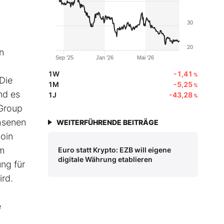
30
20
n
Sep '25
Jan '26
Mai '26
1W
-1,41
%
 Die
1M
-5,25
%
nd es
1J
-43,28
%
 Group
hsenen
WEITERFÜHRENDE BEITRÄGE
oin
em
Euro statt Krypto: EZB will eigene
digitale Währung etablieren
ng für
ird.
e