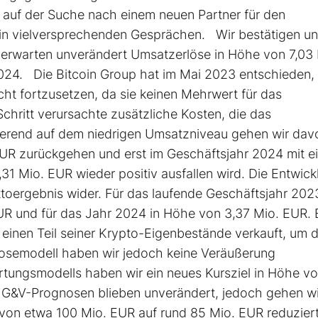
v auf der Suche nach einem neuen Partner für den
 in vielversprechenden Gesprächen. Wir bestätigen u
erwarten unverändert Umsatzerlöse in Höhe von 7,03 
024. Die Bitcoin Group hat im Mai 2023 entschieden, 
t fortzusetzen, da sie keinen Mehrwert für das
chritt verursachte zusätzliche Kosten, die das
ierend auf dem niedrigen Umsatzniveau gehen wir dav
UR zurückgehen und erst im Geschäftsjahr 2024 mit e
31 Mio. EUR wieder positiv ausfallen wird. Die Entwick
ttoergebnis wider. Für das laufende Geschäftsjahr 202
UR und für das Jahr 2024 in Höhe von 3,37 Mio. EUR. 
einen Teil seiner Krypto-Eigenbestände verkauft, um 
nosemodell haben wir jedoch keine Veräußerung
ungsmodells haben wir ein neues Kursziel in Höhe v
e G&V-Prognosen blieben unverändert, jedoch gehen wi
von etwa 100 Mio. EUR auf rund 85 Mio. EUR reduziert