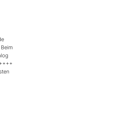
de
 Beim
alog
+++++
sten