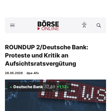
A
ktuelle Ausgabe BÖRSE ONLINE lesen
Börse
News
ROUNDUP 2/Deutsche Bank:
Proteste und Kritik an
Anlageprodukte
Aufsichtsratsvergütung
Finanz-Check
28.05.2026
·
dpa-Afx
Abo & Shop
Deutsche Bank
32,89
+1,12
%
BO-Musterdepots
Experten