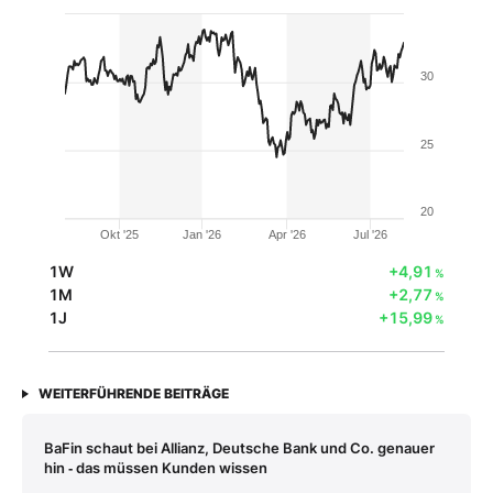
30
25
20
Okt '25
Jan '26
Apr '26
Jul '26
1W
+4,91
%
1M
+2,77
%
1J
+15,99
%
WEITERFÜHRENDE BEITRÄGE
BaFin schaut bei Allianz, Deutsche Bank und Co. genauer
hin ‑ das müssen Kunden wissen