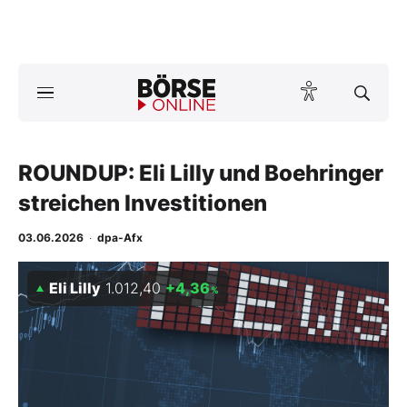
A
ktuelle Ausgabe BÖRSE ONLINE lesen
Börse
News
ROUNDUP: Eli Lilly und Boehringer
streichen Investitionen
Anlageprodukte
03.06.2026
·
dpa-Afx
Finanz-Check
Eli Lilly
1.012,40
+4,36
%
Abo & Shop
BO-Musterdepots
Experten