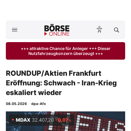
Börse
News
+++ attraktive Chance für Anleger +++ Dieser
Nutzfahrzeugkonzern überzeugt +++
Anlageprodukte
Finanz-Check
ROUNDUP/Aktien Frankfurt
Eröffnung: Schwach - Iran-Krieg
Abo & Shop
eskaliert wieder
BO-Musterdepots
08.05.2026
·
dpa-Afx
Experten
MDAX
32.407,20
-0,07
%
Mein B:O