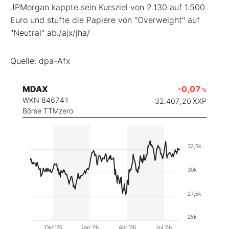
JPMorgan kappte sein Kursziel von 2.130 auf 1.500
Euro und stufte die Papiere von "Overweight" auf
"Neutral" ab./ajx/jha/
Quelle: dpa-Afx
MDAX
-0,07
%
WKN 846741
32.407,20
XXP
Börse TTMzero
32,5k
30k
27,5k
25k
Okt '25
Jan '26
Apr '26
Jul '26