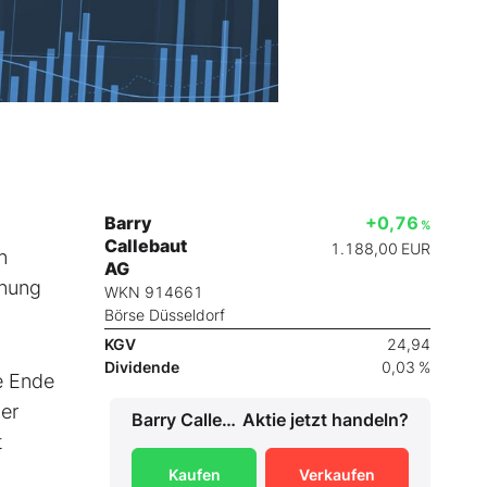
Barry
+0,76
%
Callebaut
1.188,00
EUR
n
AG
fnung
WKN 914661
Börse Düsseldorf
KGV
24,94
Dividende
0,03 %
e Ende
der
Barry Callebaut AG
Aktie jetzt handeln?
t
Kaufen
Verkaufen