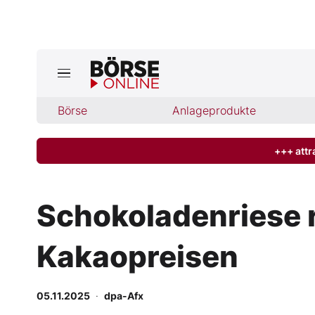
Jetzt a
ktuelle Ausgabe BÖRSE ONLINE lese
Börse
Börse
Anlageprodukte
News
+++ attr
Anlageprodukte
Schokoladenriese 
Finanz-Check
Kakaopreisen
Abo & Shop
BO-Musterdepots
05.11.2025
·
dpa-Afx