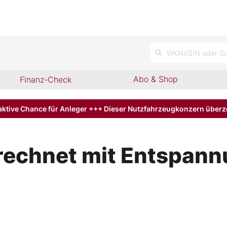
n
WKN/ISIN oder Su
Abo & Shop
Finanz-Check
aktive Chance für Anleger +++ Dieser Nutzfahrzeugkonzern über
rechnet mit Entspann