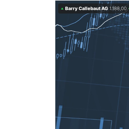
Experten
Barry Callebaut AG
1.188,00
Mein B:O
Mein Konto
Folgen Sie uns
Kontakt