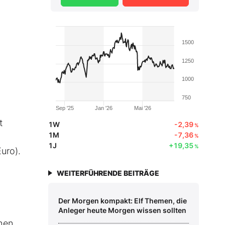
1500
1250
1000
750
Sep '25
Jan '26
Mai '26
t
1W
-2,39
%
1M
-7,36
%
1J
+19,35
%
uro).
WEITERFÜHRENDE BEITRÄGE
Der Morgen kompakt: Elf Themen, die
Anleger heute Morgen wissen sollten
chen