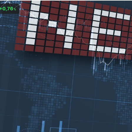
+0,76
%