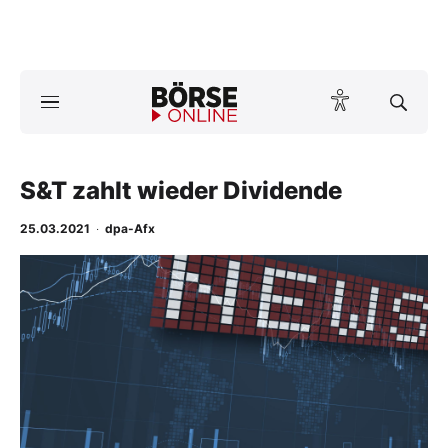
A
ktuelle Ausgabe BÖRSE ONLINE lesen
Börse
News
S&T zahlt wieder Dividende
25.03.2021
·
dpa-Afx
Anlageprodukte
-
Finanz-Check
%
Abo & Shop
BO-Musterdepots
Experten