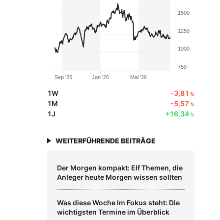
1500
1250
1000
750
Sep '25
Jan '26
Mai '26
1W
-3,81
%
1M
-5,57
%
1J
+16,34
%
WEITERFÜHRENDE BEITRÄGE
Der Morgen kompakt: Elf Themen, die
Anleger heute Morgen wissen sollten
Was diese Woche im Fokus steht: Die
wichtigsten Termine im Überblick