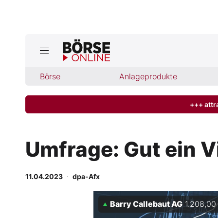
Börse
Börse
Anlageprodukte
News
Anlageprodukte
+++ attr
Finanz-Check
Umfrage: Gut ein V
Abo & Shop
11.04.2023
·
dpa-Afx
BO-Musterdepots
Barry Callebaut AG
1.208,00
Experten