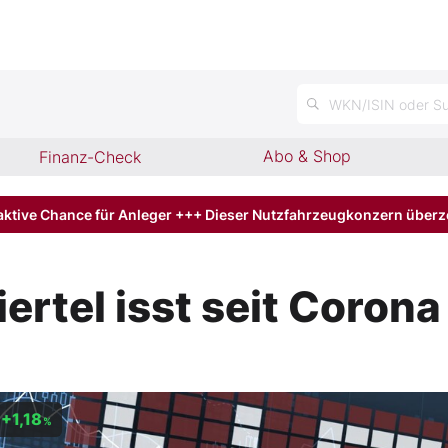
WKN/ISIN oder Su
Abo & Shop
Finanz-Check
aktive Chance für Anleger +++ Dieser Nutzfahrzeugkonzern über
iertel isst seit Coron
+1,18
%