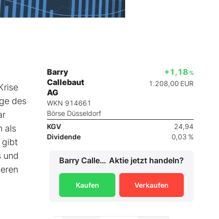
Barry
+1,18
%
Callebaut
1.208,00
EUR
Krise
AG
age des
WKN 914661
Börse Düsseldorf
ar
KGV
24,94
 als
Dividende
0,03 %
 gibt
s und
Barry Callebaut AG
Aktie jetzt handeln?
deren
Kaufen
Verkaufen