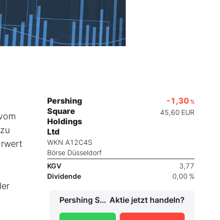
Pershing
-1,30
%
Square
45,60
EUR
 vom
Holdings
 zu
Ltd
WKN A12C4S
hrwert
Börse Düsseldorf
KGV
3,77
Dividende
0,00 %
der
Pershing Square Holdings Ltd
Aktie jetzt handeln?