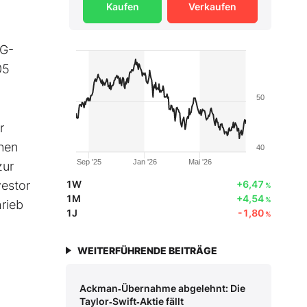
Kaufen
Verkaufen
MG-
05
50
r
inen
40
Sep '25
Jan '26
Mai '26
zur
vestor
1W
+6,47
%
1M
+4,54
%
rieb
1J
-1,80
%
WEITERFÜHRENDE BEITRÄGE
Ackman‑Übernahme abgelehnt: Die
Taylor‑Swift‑Aktie fällt