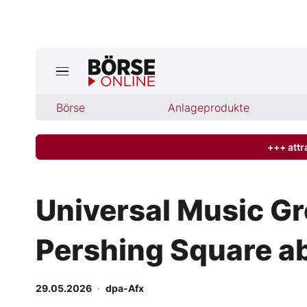
Jetzt a
ktuelle Ausgabe BÖRSE ONLINE lese
Börse
Börse
Anlageprodukte
News
+++ attr
Anlageprodukte
Universal Music G
Finanz-Check
Pershing Square a
Abo & Shop
BO-Musterdepots
29.05.2026
·
dpa-Afx