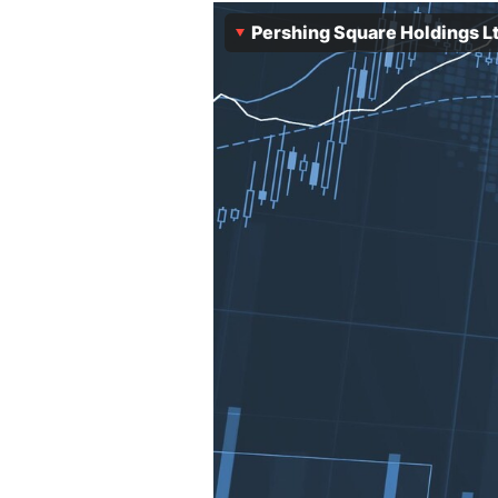
Experten
Pershing Square Holdings L
Mein B:O
Mein Konto
Folgen Sie uns
Kontakt