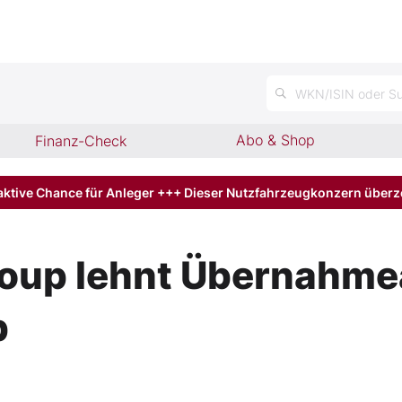
n
WKN/ISIN oder Su
Abo & Shop
Finanz-Check
aktive Chance für Anleger +++ Dieser Nutzfahrzeugkonzern über
roup lehnt Übernahm
b