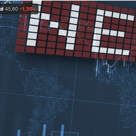
td
45,60
-1,30
%