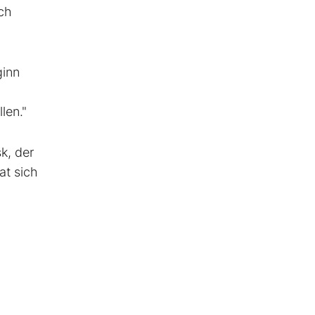
sch
ginn
len."
k, der
at sich