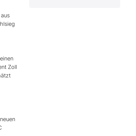
 aus
hlsieg
 einen
nt Zoll
hätzt
 neuen
C