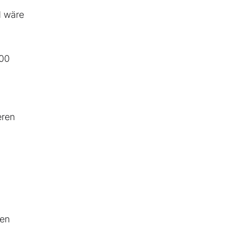
d wäre
600
eren
hen