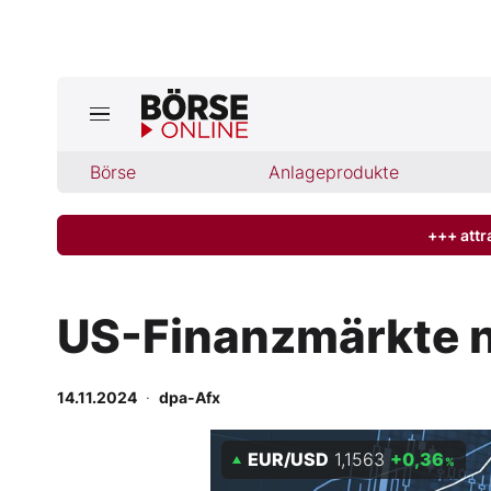
Börse
Börse
Anlageprodukte
News
Anlageprodukte
+++ attr
Finanz-Check
US-Finanzmärkte n
Abo & Shop
14.11.2024
·
dpa-Afx
BO-Musterdepots
EUR/USD
1,1563
+0,36
Experten
%