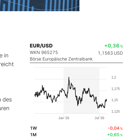
EUR/USD
+0,36
%
WKN 965275
1,1563
USD
 in
Börse Europäische Zentralbank
reicht
1,2
1,175
m
n des
1,15
uren
1,125
Jan '26
Jul '26
1W
-0,04
%
1M
+0,65
%