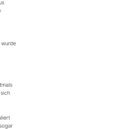
us
e
p wurde
stmals
 sich
liert
 sogar