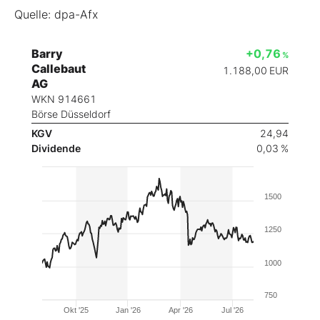
Quelle: dpa-Afx
Barry
+0,76
%
Callebaut
1.188,00
EUR
AG
WKN 914661
Börse Düsseldorf
KGV
24,94
Dividende
0,03 %
1500
1250
1000
750
Okt '25
Jan '26
Apr '26
Jul '26