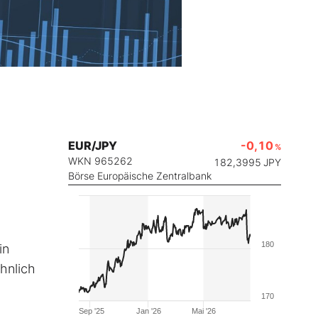
EUR/JPY
-0,10
%
WKN 965262
182,3995
JPY
Börse Europäische Zentralbank
180
in
hnlich
170
Sep '25
Jan '26
Mai '26