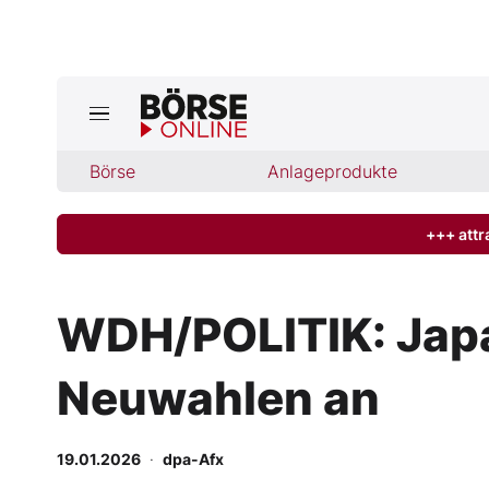
Jetzt a
ktuelle Ausgabe BÖRSE ONLINE lese
Börse
Börse
Anlageprodukte
News
+++ attr
Anlageprodukte
WDH/POLITIK: Japa
Finanz-Check
Neuwahlen an
Abo & Shop
BO-Musterdepots
19.01.2026
·
dpa-Afx