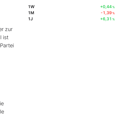
1W
+0,44
%
1M
-1,39
%
1J
+6,31
%
er zur
 ist
Partei
ie
le