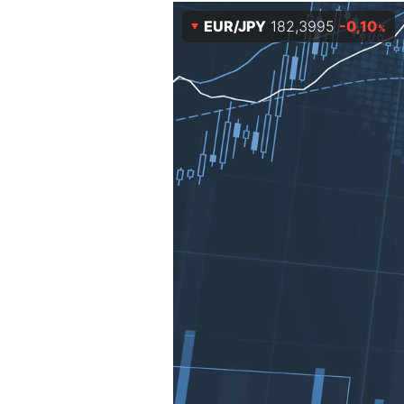
Experten
EUR/JPY
182,3995
-0,10
%
Mein B:O
Mein Konto
Folgen Sie uns
Kontakt