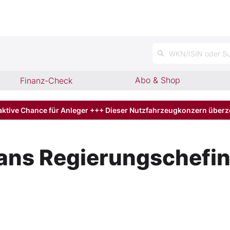
n
WKN/ISIN oder Su
Abo & Shop
Finanz-Check
aktive Chance für Anleger +++ Dieser Nutzfahrzeugkonzern über
ns Regierungschefin