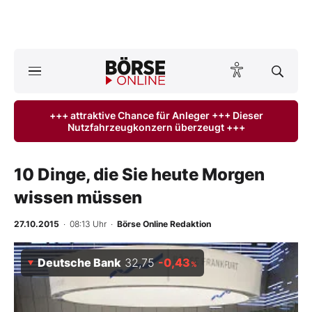
A
ktuelle Ausgabe BÖRSE ONLINE lesen
Börse
+++ attraktive Chance für Anleger +++ Dieser
Nutzfahrzeugkonzern überzeugt +++
News
Anlageprodukte
10 Dinge, die Sie heute Morgen
wissen müssen
Finanz-Check
27.10.2015
· 08:13 Uhr
·
Börse Online Redaktion
Abo & Shop
Deutsche Bank
32,75
-0,43
%
BO-Musterdepots
Experten