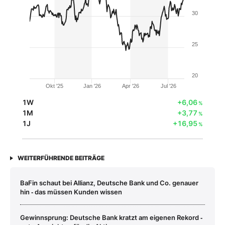
30
25
20
Okt '25
Jan '26
Apr '26
Jul '26
1W
+6,06
%
1M
+3,77
%
1J
+16,95
%
WEITERFÜHRENDE BEITRÄGE
BaFin schaut bei Allianz, Deutsche Bank und Co. genauer
hin ‑ das müssen Kunden wissen
Gewinnsprung: Deutsche Bank kratzt am eigenen Rekord ‑