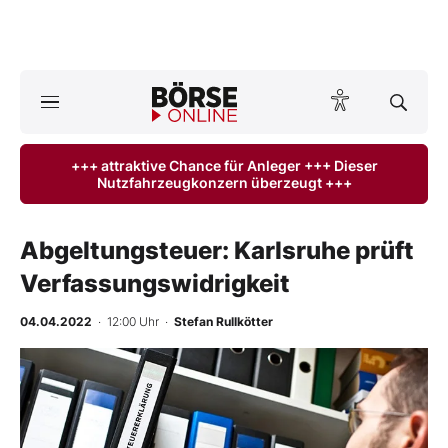
A
ktuelle Ausgabe BÖRSE ONLINE lesen
Börse
+++ attraktive Chance für Anleger +++ Dieser
Nutzfahrzeugkonzern überzeugt +++
News
Anlageprodukte
Abgeltungsteuer: Karlsruhe prüft
Verfassungswidrigkeit
Finanz-Check
04.04.2022
· 12:00 Uhr
·
Stefan Rullkötter
Abo & Shop
BO-Musterdepots
Experten