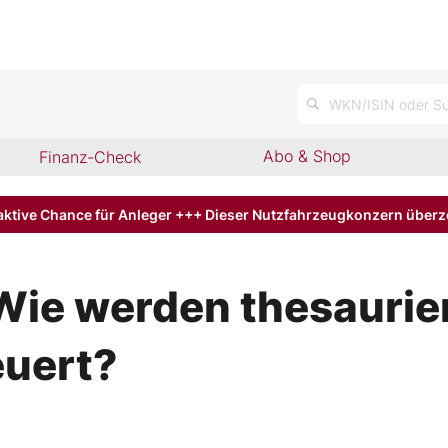
WKN/ISIN oder Su
Abo & Shop
Finanz-Check
aktive Chance für Anleger +++ Dieser Nutzfahrzeugkonzern über
Wie werden thesaurie
euert?