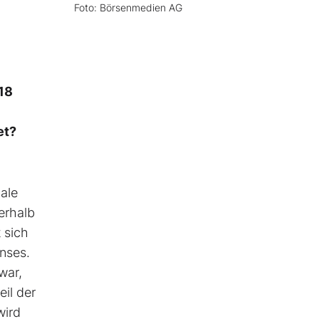
Foto: Börsenmedien AG
18
et?
ale
erhalb
 sich
nses.
war,
eil der
wird