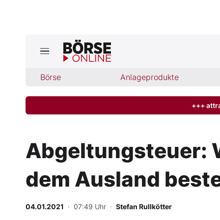
Börse
Börse
Anlageprodukte
News
Anlageprodukte
+++ attr
Finanz-Check
Abgeltungsteuer: 
Abo & Shop
dem Ausland best
BO-Musterdepots
04.01.2021
· 07:49 Uhr
·
Stefan Rullkötter
Experten