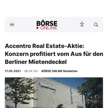
A
ktuelle Ausgabe BÖRSE ONLINE lesen
Börse
News
Accentro Real Estate-Aktie:
Konzern profitiert vom Aus für den
Anlageprodukte
Berliner Mietendeckel
Finanz-Check
17.05.2021
· 08:34 Uhr
·
BÖRSE ONLINE Redaktion
Abo & Shop
-
%
BO-Musterdepots
Experten