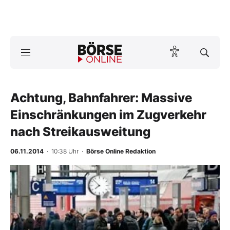
Börse
News
Achtung, Bahnfahrer: Massive
Anlageprodukte
Einschränkungen im Zugverkehr
Finanz-Check
nach Streikausweitung
Abo & Shop
06.11.2014
· 10:38 Uhr
·
Börse Online Redaktion
BO-Musterdepots
Experten
Mein B:O