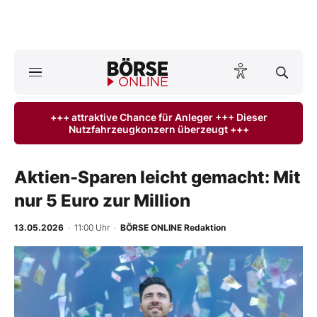
Börse
News
+++ attraktive Chance für Anleger +++ Dieser
Nutzfahrzeugkonzern überzeugt +++
Anlageprodukte
Finanz-Check
Aktien-Sparen leicht gemacht: Mit
nur 5 Euro zur Million
Abo & Shop
13.05.2026
· 11:00 Uhr
·
BÖRSE ONLINE Redaktion
BO-Musterdepots
Experten
Mein B:O