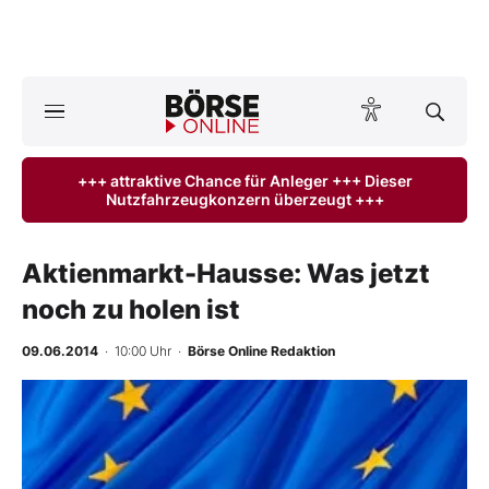
Börse
News
+++ attraktive Chance für Anleger +++ Dieser
Nutzfahrzeugkonzern überzeugt +++
Anlageprodukte
Finanz-Check
Aktienmarkt-Hausse: Was jetzt
noch zu holen ist
Abo & Shop
09.06.2014
· 10:00 Uhr
·
Börse Online Redaktion
BO-Musterdepots
Experten
Mein B:O