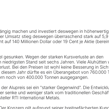
bhängig machen und investiert deswegen in höherwerti
 Der Umsatz stieg deswegen überraschend stark auf 5,9
t auf 140 Millionen Dollar oder 19 Cent je Aktie (berein
rtel gesunken. Wegen der starken Kursverluste an den
 niedrigsten Stand seit sechs Jahren. Viele Aluhütten
ust. Bei den Preisen ist wohl keine Besserung in Sich
in diesem Jahr dürfte es ein Überangebot von 760.000
zern noch von 400.000 Tonnen ausgegangen.
 der Alupreis sei ein "starker Gegenwind". Die Entwickl
er senke und weniger stark vom traditionellen Geschäf
eller RTI International Metals.
n. Der Konzern gilt aufgrund seiner breitgefächerten Kun