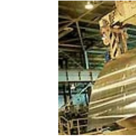
Experten
Mein B:O
Mein Konto
Folgen Sie uns
Kontakt