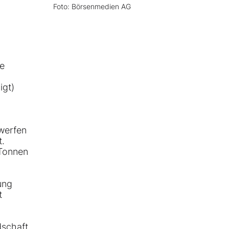
Foto: Börsenmedien AG
ge
igt)
 werfen
t.
 Tonnen
ung
t
dschaft