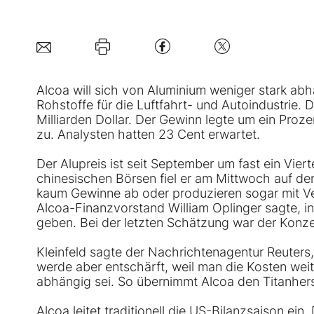
Alcoa will sich von Aluminium weniger stark a
Rohstoffe für die Luftfahrt- und Autoindustrie.
Milliarden Dollar. Der Gewinn legte um ein Prozen
zu. Analysten hatten 23 Cent erwartet.
Der Alupreis ist seit September um fast ein Vie
chinesischen Börsen fiel er am Mittwoch auf den
kaum Gewinne ab oder produzieren sogar mit Verl
Alcoa-Finanzvorstand William Oplinger sagte, 
geben. Bei der letzten Schätzung war der Kon
Kleinfeld sagte der Nachrichtenagentur Reuters,
werde aber entschärft, weil man die Kosten weit
abhängig sei. So übernimmt Alcoa den Titanherst
Alcoa leitet traditionell die US-Bilanzsaison ei