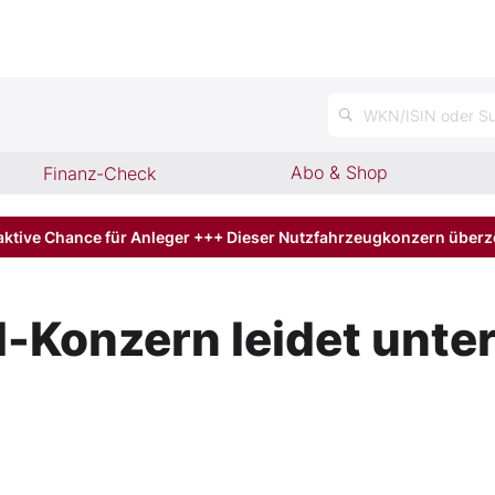
n
WKN/ISIN oder Su
Abo & Shop
Finanz-Check
aktive Chance für Anleger +++ Dieser Nutzfahrzeugkonzern über
l-Konzern leidet unte