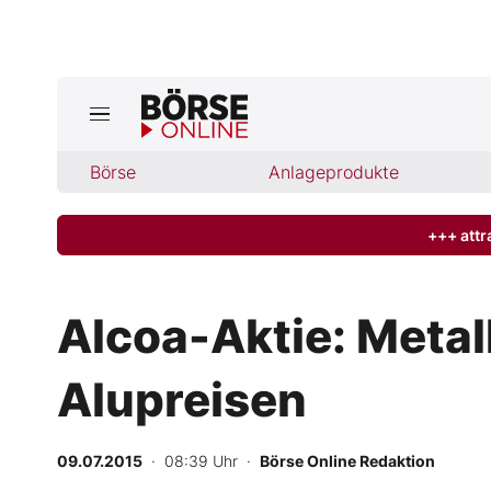
Jetzt a
ktuelle Ausgabe BÖRSE ONLINE lese
Börse
Börse
Anlageprodukte
News
+++ attr
Anlageprodukte
Alcoa-Aktie: Metal
Finanz-Check
Alupreisen
Abo & Shop
BO-Musterdepots
09.07.2015
· 08:39 Uhr
·
Börse Online Redaktion