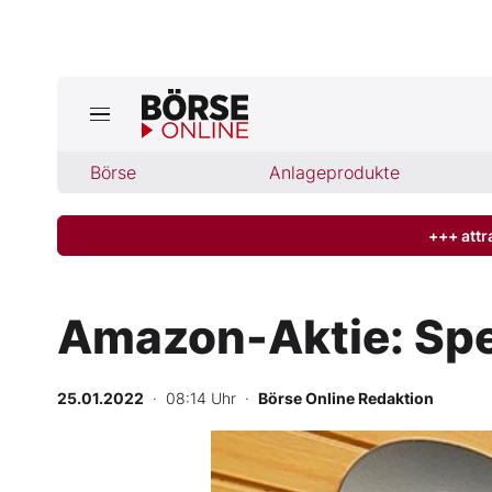
Börse
Börse
Anlageprodukte
News
Anlageprodukte
+++ attr
Finanz-Check
Amazon-Aktie: Sp
Abo & Shop
25.01.2022
· 08:14 Uhr
·
Börse Online Redaktion
BO-Musterdepots
Experten