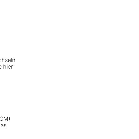
chseln
 hier
MCM)
das