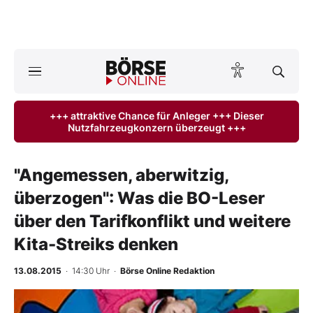
A
ktuelle Ausgabe BÖRSE ONLINE lesen
Börse
+++ attraktive Chance für Anleger +++ Dieser
Nutzfahrzeugkonzern überzeugt +++
News
Anlageprodukte
"Angemessen, aberwitzig,
überzogen": Was die BO-Leser
Finanz-Check
über den Tarifkonflikt und weitere
Abo & Shop
Kita-Streiks denken
BO-Musterdepots
13.08.2015
· 14:30 Uhr
·
Börse Online Redaktion
Experten