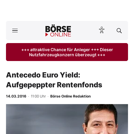
A
ktuelle Ausgabe BÖRSE ONLINE lesen
Börse
+++ attraktive Chance für Anleger +++ Dieser
Nutzfahrzeugkonzern überzeugt +++
News
Anlageprodukte
Antecedo Euro Yield:
Aufgepeppter Rentenfonds
Finanz-Check
14.03.2016
· 11:00 Uhr
·
Börse Online Redaktion
Abo & Shop
BO-Musterdepots
Experten