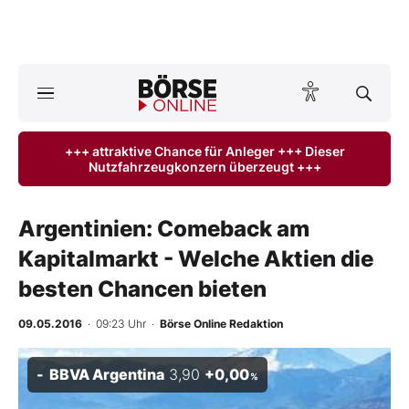
A
ktuelle Ausgabe BÖRSE ONLINE lesen
Börse
+++ attraktive Chance für Anleger +++ Dieser
Nutzfahrzeugkonzern überzeugt +++
News
Anlageprodukte
Argentinien: Comeback am
Kapitalmarkt - Welche Aktien die
Finanz-Check
besten Chancen bieten
Abo & Shop
09.05.2016
· 09:23 Uhr
·
Börse Online Redaktion
BO-Musterdepots
BBVA Argentina
3,90
+0,00
%
Experten