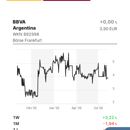
BBVA
+0,00
%
Argentina
3,90
EUR
WKN 892998
Börse Frankfurt
5
4
3
2
Okt '25
Jan '26
Apr '26
Jul '26
1W
+3,22
%
1M
-1,94
%
1J
-1,23
%