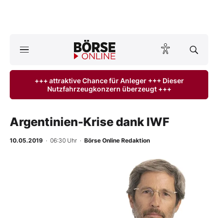
A
ktuelle Ausgabe BÖRSE ONLINE lesen
Börse
+++ attraktive Chance für Anleger +++ Dieser
Nutzfahrzeugkonzern überzeugt +++
News
Anlageprodukte
Argentinien-Krise dank IWF
Finanz-Check
10.05.2019
· 06:30 Uhr
·
Börse Online Redaktion
Abo & Shop
BO-Musterdepots
Experten