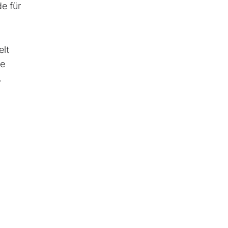
e für
elt
he
.