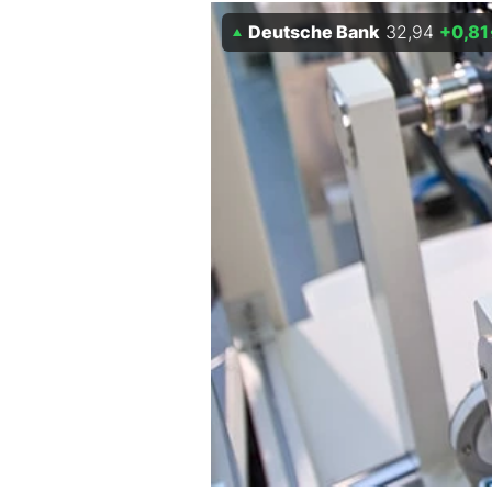
Deutsche Bank
32,94
+0,81
Mein B:O
Mein Konto
Folgen Sie uns
Kontakt