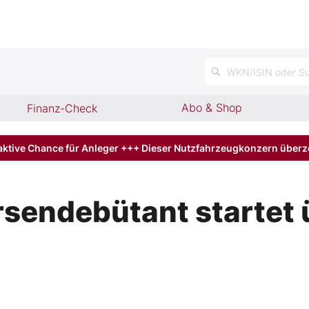
WKN/ISIN oder Su
Abo & Shop
Finanz-Check
aktive Chance für Anleger +++ Dieser Nutzfahrzeugkonzern über
sendebütant startet ü