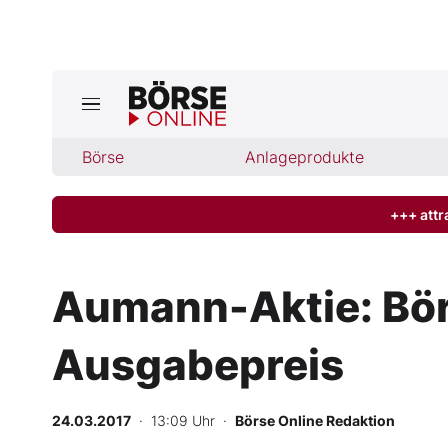
Börse
Börse
Anlageprodukte
News
Anlageprodukte
+++ attr
Finanz-Check
Aumann-Aktie: Bör
Abo & Shop
Ausgabepreis
BO-Musterdepots
24.03.2017
· 13:09 Uhr
·
Börse Online Redaktion
Experten