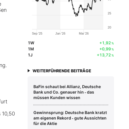
e
ßen
25
20
Sep '25
Jan '26
Mai '26
1W
+1,92
%
1M
+0,99
%
1J
+13,72
%
ng.
WEITERFÜHRENDE BEITRÄGE
BaFin schaut bei Allianz, Deutsche
Bank und Co. genauer hin ‑ das
müssen Kunden wissen
urt
Gewinnsprung: Deutsche Bank kratzt
s 10,50
am eigenen Rekord ‑ gute Aussichten
für die Aktie