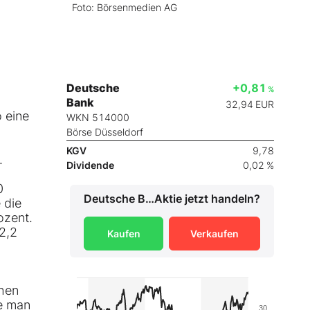
Foto: Börsenmedien AG
Deutsche
+0,81
%
Bank
32,94
EUR
 eine
WKN 514000
Börse Düsseldorf
KGV
9,78
.
Dividende
0,02 %
0
Deutsche Bank
Aktie jetzt handeln?
 die
ozent.
2,2
Kaufen
Verkaufen
ehen
be man
30