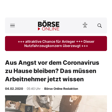
A
ktuelle Ausgabe BÖRSE ONLINE lesen
Börse
+++ attraktive Chance für Anleger +++ Dieser
Nutzfahrzeugkonzern überzeugt +++
News
Anlageprodukte
Aus Angst vor dem Coronavirus
zu Hause bleiben? Das müssen
Finanz-Check
Arbeitnehmer jetzt wissen
Abo & Shop
04.02.2020
· 05:40 Uhr
·
Börse Online Redaktion
BO-Musterdepots
Experten