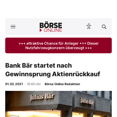
A
ktuelle Ausgabe BÖRSE ONLINE lesen
Börse
+++ attraktive Chance für Anleger +++ Dieser
Nutzfahrzeugkonzern überzeugt +++
News
Anlageprodukte
Bank Bär startet nach
Gewinnsprung Aktienrückkauf
Finanz-Check
01.02.2021
· 10:40 Uhr
·
Börse Online Redaktion
Abo & Shop
BO-Musterdepots
Experten