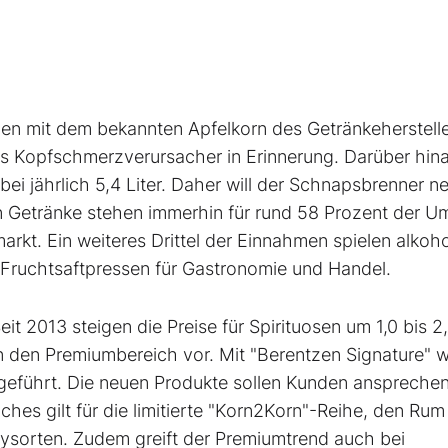
hen mit dem bekannten Apfelkorn des Getränkeherstell
als Kopfschmerzverursacher in Erinnerung. Darüber hin
ei jährlich 5,4 Liter. Daher will der Schnapsbrenner n
Getränke stehen immerhin für rund 58 Prozent der U
rkt. Ein weiteres Drittel der Einnahmen spielen alkoho
 Fruchtsaftpressen für Gastronomie und Handel.
it 2013 steigen die Preise für Spirituosen um 1,0 bis 2
n den Premiumbereich vor. Mit "Berentzen Signature" 
ngeführt. Die neuen Produkte sollen Kunden ansprechen
hes gilt für die limitierte "Korn2Korn"-Reihe, den Rum
eysorten. Zudem greift der Premiumtrend auch bei