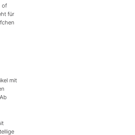
 of
ht für
pfchen
kel mit
en
 Ab
it
ellige