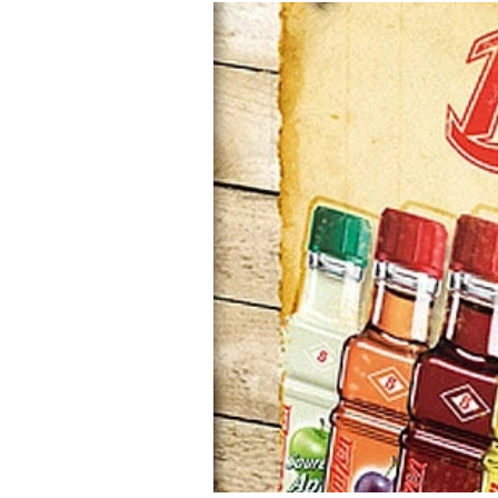
Experten
Mein B:O
Mein Konto
Folgen Sie uns
Kontakt