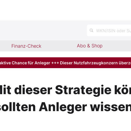
n
WKN/ISIN oder Su
Abo & Shop
Finanz-Check
aktive Chance für Anleger +++ Dieser Nutzfahrzeugkonzern über
it dieser Strategie k
sollten Anleger wisse