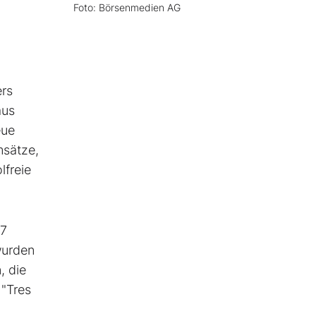
Foto: Börsenmedien AG
ers
aus
eue
msätze,
lfreie
,7
wurden
, die
 "Tres