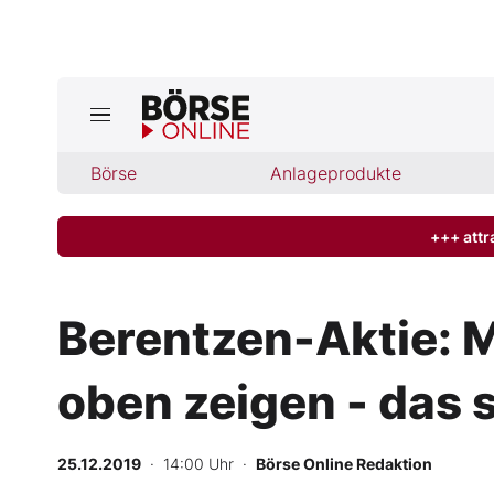
Jetzt a
ktuelle Ausgabe BÖRSE ONLINE lese
Börse
Börse
Anlageprodukte
News
+++ attr
Anlageprodukte
Berentzen-Aktie: M
Finanz-Check
oben zeigen - das 
Abo & Shop
BO-Musterdepots
25.12.2019
· 14:00 Uhr
·
Börse Online Redaktion