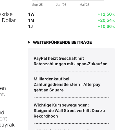
Sep '25
Jan '26
Mai '26
krise
1W
+12,50
%
 Dollar
1M
+20,54
%
1J
+10,66
%
WEITERFÜHRENDE BEITRÄGE
PayPal heizt Geschäft mit
Ratenzahlungen mit Japan‑Zukauf an
Milliardenkauf bei
Zahlungsdienstleistern ‑ Afterpay
hen
geht an Square
ht.
Wichtige Kursbewegungen:
Steigende Wall Street verhilft Dax zu
nd
Rekordhoch
ent
bayrak