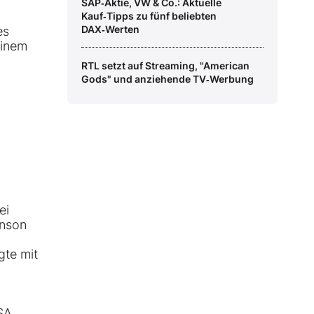
SAP‑Aktie, VW & Co.: Aktuelle
Kauf‑Tipps zu fünf beliebten
DAX‑Werten
es
einem
RTL setzt auf Streaming, "American
Gods" und anziehende TV‑Werbung
ei
unson
gte mit
USA