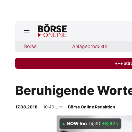
Börse
Börse
Anlageprodukte
News
Anlageprodukte
+++ attr
Finanz-Check
Beruhigende Worte
Abo & Shop
17.08.2018
· 10:40 Uhr
·
Börse Online Redaktion
BO-Musterdepots
NOW Inc
14,30
+8,87
Experten
%