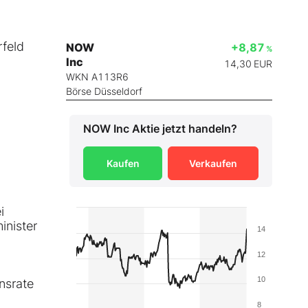
rfeld
NOW
+8,87
%
Inc
14,30
EUR
WKN A113R6
Börse Düsseldorf
NOW Inc
Aktie jetzt handeln?
Kaufen
Verkaufen
i
inister
14
12
10
onsrate
8