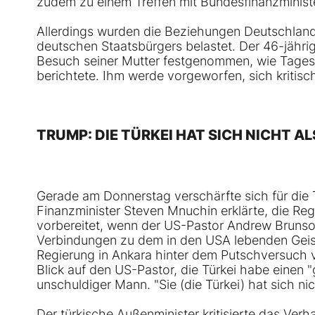
zudem zu einem Treffen mit Bundesfinanzminister
Allerdings wurden die Beziehungen Deutschlands
deutschen Staatsbürgers belastet. Der 46-jähri
Besuch seiner Mutter festgenommen, wie Tages
berichtete. Ihm werde vorgeworfen, sich kritisc
TRUMP: DIE TÜRKEI HAT SICH NICHT A
Gerade am Donnerstag verschärfte sich für die 
Finanzminister Steven Mnuchin erklärte, die Reg
vorbereitet, wenn der US-Pastor Andrew Brunson
Verbindungen zu dem in den USA lebenden Geistl
Regierung in Ankara hinter dem Putschversuch 
Blick auf den US-Pastor, die Türkei habe einen "g
unschuldiger Mann. "Sie (die Türkei) hat sich nic
Der türkische Außenminister kritisierte das Ve