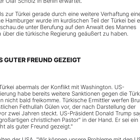
 Olaf Scholz in Berlin erwartet.
 zur Türkei gerade durch eine weitere Verhaftung ein
ge Hamburger wurde im kurdischen Teil der Türkei bei 
schau.de unter Berufung auf den Anwalt des Mannes
h über die türkische Regierung geäußert zu haben.
LS GUTER FREUND GEZEIGT
Türkei abermals der Konflikt mit Washington. US-
ierung habe bereits weitere Sanktionen gegen die Türk
 nicht bald freikomme. Türkische Ermittler werfen Br
ichen Fethullah Gülen vor, der nach Darstellung der
vor zwei Jahren steckt. US-Präsident Donald Trump sa
roßartigen christlichen Pastor" in der Hand. Er sei ein
ht als guter Freund gezeigt."
rhalten der USA. "Wir können unsere Probleme mit den 