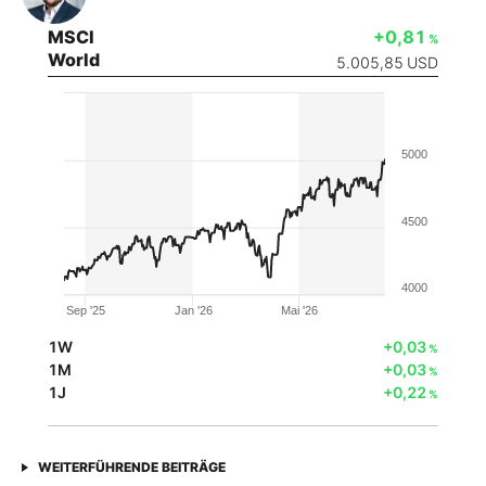
MSCI
+0,81
%
World
5.005,85
USD
5000
4500
4000
Sep '25
Jan '26
Mai '26
1W
+0,03
%
1M
+0,03
%
1J
+0,22
%
WEITERFÜHRENDE BEITRÄGE