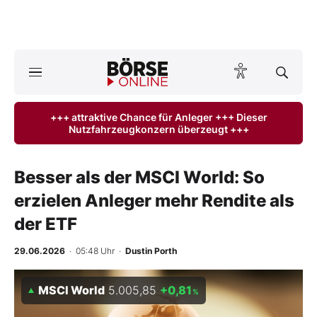
Börse
News
+++ attraktive Chance für Anleger +++ Dieser
Nutzfahrzeugkonzern überzeugt +++
Anlageprodukte
Finanz-Check
Besser als der MSCI World: So
erzielen Anleger mehr Rendite als
Abo & Shop
der ETF
BO-Musterdepots
29.06.2026
· 05:48 Uhr
·
Dustin Porth
Experten
MSCI World
5.005,85
+0,81
%
Mein B:O