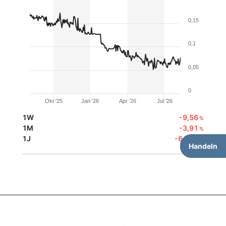
0,15
0,1
0,05
0
Okt '25
Jan '26
Apr '26
Jul '26
1W
-9,56
%
1M
-3,91
%
1J
-64,24
%
Handeln