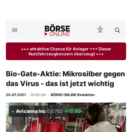
A
ktuelle Ausgabe BÖRSE ONLINE lesen
Börse
+++ attraktive Chance für Anleger +++ Dieser
Nutzfahrzeugkonzern überzeugt +++
News
Anlageprodukte
Bio-Gate-Aktie: Mikrosilber gegen
das Virus - das ist jetzt wichtig
Finanz-Check
25.07.2021
· 20:00 Uhr
·
BÖRSE ONLINE Redaktion
Abo & Shop
Avicanna Inc
0,0765
+12,50
%
BO-Musterdepots
Experten