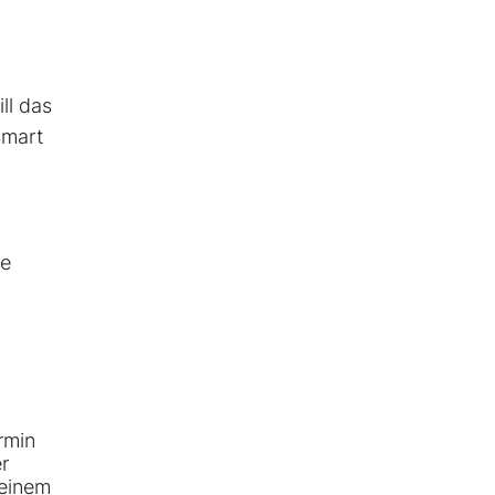
ll das
Smart
ie
rmin
r
 einem