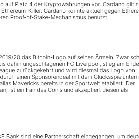
 auf Platz 4 der Kryptowährungen vor. Cardano gilt 
r Ethereum-Killer. Cardano könnte aktuell gegen Ether
nteren Proof-of-Stake-Mechanismus benutzt.
 2019/20 das Bitcoin-Logo auf seinen Ärmeln. Zwar sch
bis dahin ungeschlagenen FC Liverpool, stieg am Ende
 League zurückgekehrt und wird diesmal das Logo von
e durch einen Sponsorendeal mit dem Glücksspielunte
las Mavericks bereits in der Sportwelt etabliert. Der
, ist ein Fan des Coins und akzeptiert diesen als
ICF Bank sind eine Partnerschaft eingegangen, um deu