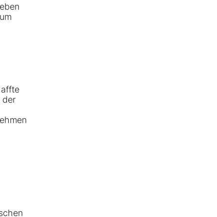
neben
eum
affte
 der
rnehmen
tschen