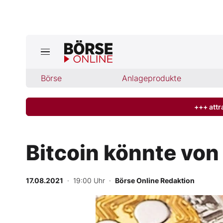
Börse
Börse
Anlageprodukte
News
Anlageprodukte
+++ attr
Finanz-Check
Bitcoin könnte von
Abo & Shop
17.08.2021
· 19:00 Uhr
·
Börse Online Redaktion
BO-Musterdepots
-
Experten
%