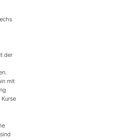
sechs
t der
en.
in mit
ang
e Kurse
he
 sind