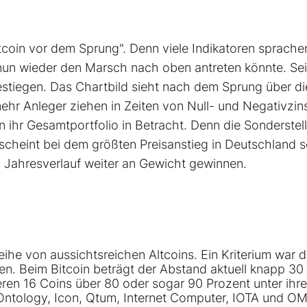
itcoin vor dem Sprung". Denn viele Indikatoren sprache
 nun wieder den Marsch nach oben antreten könnte. Sei
gestiegen. Das Chartbild sieht nach dem Sprung über d
mehr Anleger ziehen in Zeiten von Null- und Negativzin
n ihr Gesamtportfolio in Betracht. Denn die Sonderstel
rscheint bei dem größten Preisanstieg in Deutschland s
m Jahresverlauf weiter an Gewicht gewinnen.
he von aussichtsreichen Altcoins. Ein Kriterium war d
en. Beim Bitcoin beträgt der Abstand aktuell knapp 30
eren 16 Coins über 80 oder sogar 90 Prozent unter ihr
ntology, Icon, Qtum, Internet Computer, IOTA und O