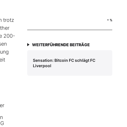
-
n trotz
%
ther
ie 200-
sen
WEITERFÜHRENDE BEITRÄGE
lung
eit
Sensation: Bitcoin FC schlägt FC
Liverpool
er
en
MG