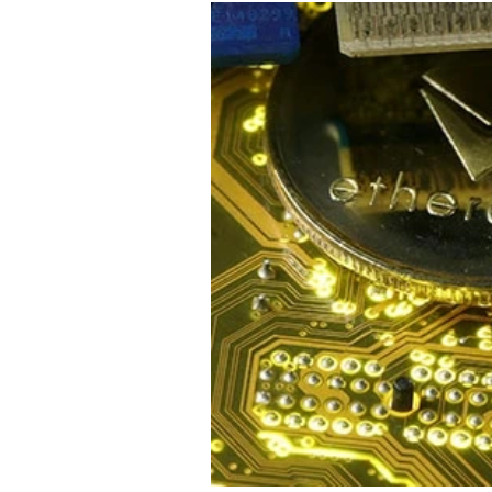
Experten
Mein B:O
Mein Konto
Folgen Sie uns
Kontakt