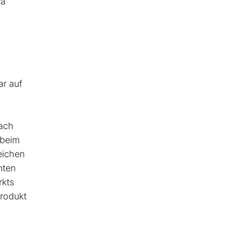
wa
ar auf
nach
 beim
eichen
nten
rkts
Produkt