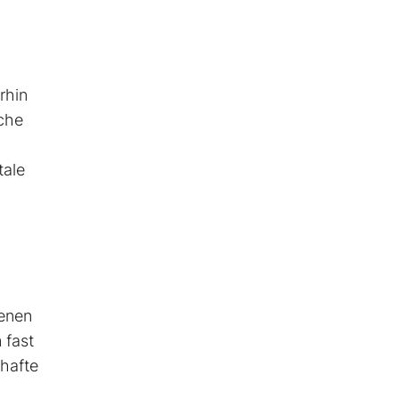
rhin
iche
tale
genen
 fast
mhafte