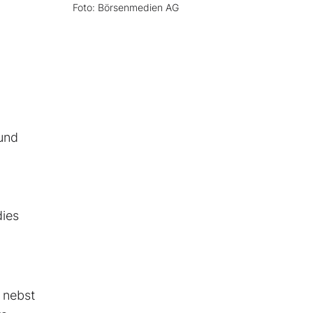
Foto: Börsenmedien AG
 und
dies
 nebst