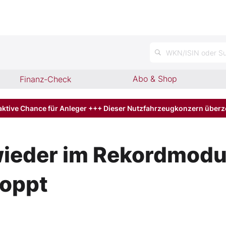
n
WKN/ISIN oder Su
Abo & Shop
Finanz-Check
aktive Chance für Anleger +++ Dieser Nutzfahrzeugkonzern über
wieder im Rekordmodu
toppt