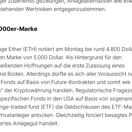
eger zusehends gezwungen, Anlagealternativen wie et
stehenden Wertrisiken entgegenzustemmen.
.000er-Marke
age Ether (ETH) notiert am Montag bei rund 4.800 Doll
 Marke von 5.000 Dollar. Als Hintergrund für den
abreißenden Hoffnungen auf die erste Zulassung eines
 Boden. Allerdings dürfte es sich aller Voraussicht 
 Fonds auf Basis von Future-Kontrakten und somit wie
is" der Kryptowährung handeln. Regulatorische Fragez
ospezifischen Fonds in den USA auf Basis von sogenan
ange-traded fund (ETF) die Geldschleusen des ETF-Ma
rivatanleger anlocken. Gleichzeitig forciert besagtes 
iertes Anlagegut handelt.