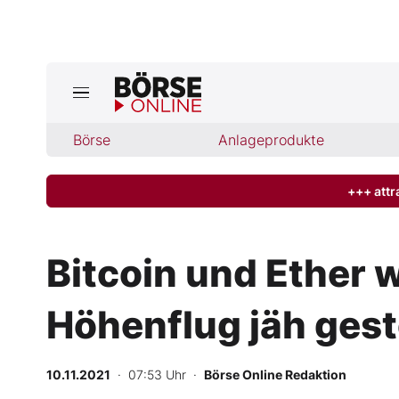
Jetzt a
ktuelle Ausgabe BÖRSE ONLINE lese
Börse
Börse
Anlageprodukte
News
+++ attr
Anlageprodukte
Bitcoin und Ether 
Finanz-Check
Höhenflug jäh ges
Abo & Shop
BO-Musterdepots
10.11.2021
· 07:53 Uhr
·
Börse Online Redaktion