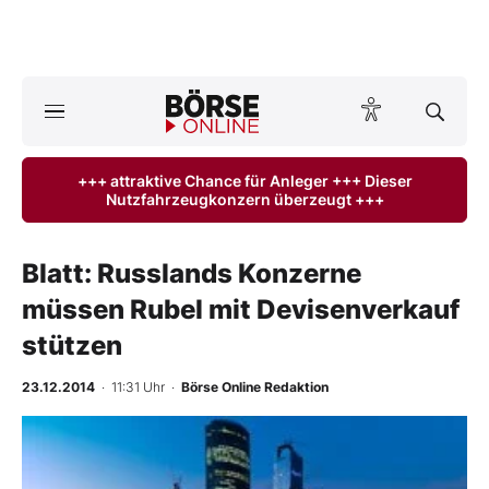
A
ktuelle Ausgabe BÖRSE ONLINE lesen
Börse
+++ attraktive Chance für Anleger +++ Dieser
Nutzfahrzeugkonzern überzeugt +++
News
Anlageprodukte
Blatt: Russlands Konzerne
müssen Rubel mit Devisenverkauf
Finanz-Check
stützen
Abo & Shop
23.12.2014
· 11:31 Uhr
·
Börse Online Redaktion
BO-Musterdepots
Experten