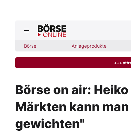
Jetzt a
ktuelle Ausgabe BÖRSE ONLINE lese
Börse
Börse
Anlageprodukte
News
+++ attr
Anlageprodukte
Börse on air: Heik
Finanz-Check
Märkten kann man 
Abo & Shop
gewichten"
BO-Musterdepots