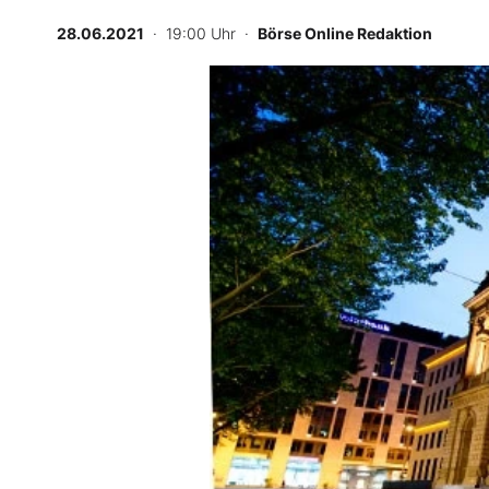
Experten
28.06.2021
· 19:00 Uhr
·
Börse Online Redaktion
Mein B:O
Mein Konto
Folgen Sie uns
Kontakt