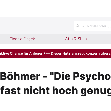
n
WKN/ISIN oder Su
Abo & Shop
Finanz-Check
aktive Chance für Anleger +++ Dieser Nutzfahrzeugkonzern über
o Böhmer - "Die Psycho
fast nicht hoch genu