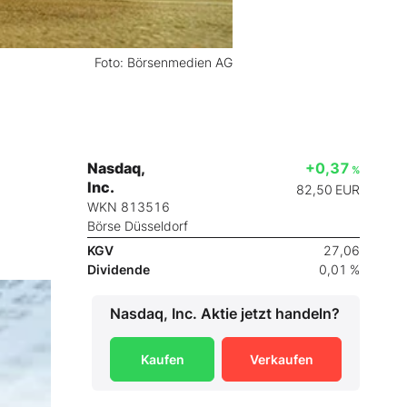
Foto: Börsenmedien AG
Nasdaq,
+0,37
%
Inc.
82,50
EUR
WKN 813516
Börse Düsseldorf
KGV
27,06
Dividende
0,01 %
Nasdaq, Inc.
Aktie jetzt handeln?
Kaufen
Verkaufen