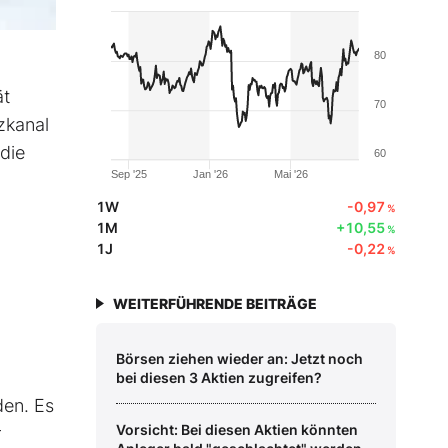
80
ät
70
zkanal
 die
60
Sep '25
Jan '26
Mai '26
1W
-0,97
%
1M
+10,55
%
1J
-0,22
%
WEITERFÜHRENDE BEITRÄGE
Börsen ziehen wieder an: Jetzt noch
bei diesen 3 Aktien zugreifen?
den. Es
Vorsicht: Bei diesen Aktien könnten
r