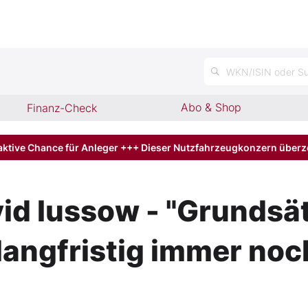
n
WKN/ISIN oder Su
Abo & Shop
Finanz-Check
aktive Chance für Anleger +++ Dieser Nutzfahrzeugkonzern über
vid Iussow - "Grundsä
angfristig immer noc