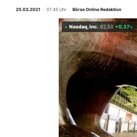
Experten
25.03.2021
· 07:45 Uhr
·
Börse Online Redaktion
Mein B:O
Nasdaq, Inc.
82,50
+0,37
%
Mein Konto
Folgen Sie uns
Kontakt